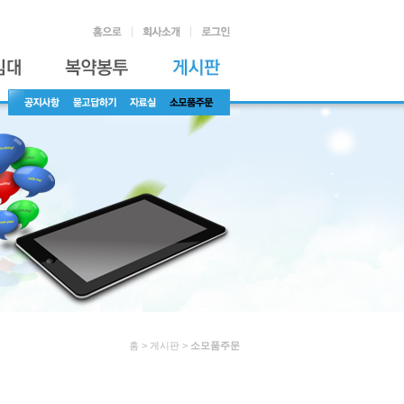
홈 > 게시판 >
소모품주문