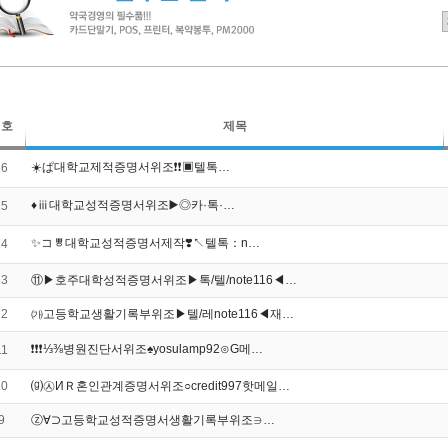
번호
제목
☀️ぱ대학교제적증명서위조❗❗️▣텔­톡…
16
♦️ⅲ대학교성적증명서위조▶️◎카·톡·…
15
✨コㅹ대학교성적증명서제작❣️↖텔­톡：n…
14
13
⑪▶호주대학성적증명서위조▶톡/텔/note116◀…
12
㈎고등학교생활기록부위조▶텔/레note116◀재…
❗❗❗️⅓⅜병원진단서위조♠yosulamp92⊙G메…
11
10
⒢㉦ИＲ혼인관계증명서위조○credit997핫메일…
9
ⓩ∀⊃고등학교성적증명서생활기록부위조∋…