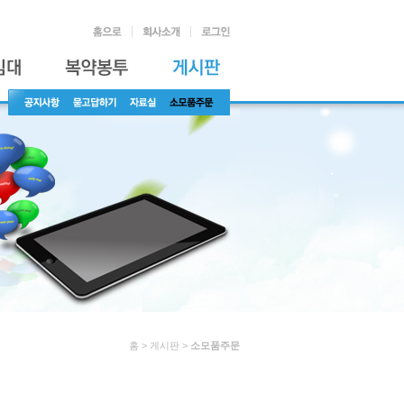
홈 > 게시판 >
소모품주문