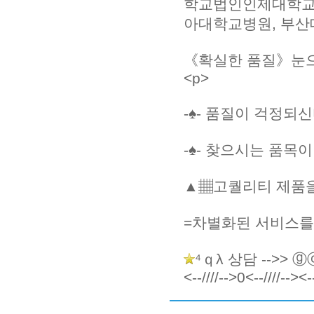
학교법인인제대학교부
아대학교병원, 부산
《확실한 품질》눈으
<p>
-♠- 품질이 걱정되
-♠- 찾으시는 품목
▲▦고퀄리티 제품을
=차별화된 서비스를
⁴ｑλ 상담 --
<--////-->0<--////--><--