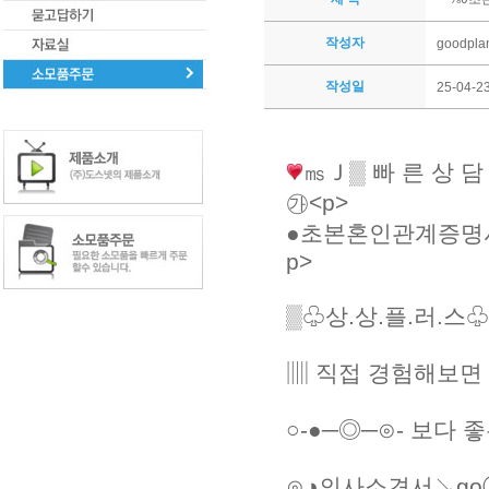
작성자
goodpla
작성일
25-04-23
㎳
Ｊ▒ 빠 른 상 
㉮<p>
●초본혼인관계증명
p>
▒♧상.상.플.러.스♧
▥ 직접 경험해보면
○-●─◎─⊙- 보다 
⊙◑의사소견서↘goⓐ