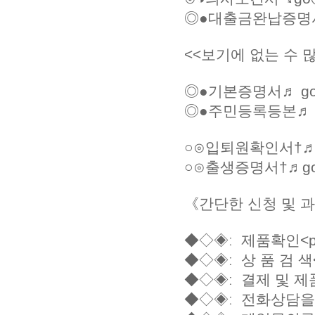
◎●대출금완납증명서↖♩
<<보기에 없는 수 
◎●기본증명서♬ go
◎●주민등록등본♬ g
○⊙입퇴원확인서†♬ 
○⊙출생증명서†♬go
《간단한 신청 및 과정
◆◇◈ː 제품확인<p>
◆◇◈ː 상 품 검 색<
◆◇◈ː 결제 및 제
◆◇◈ː 전화상담을