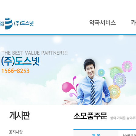
제 목
┖⅝θ초