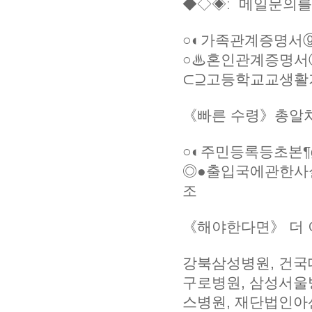
◆◇◈ː 메일문의를
○◐가족관계증명서ⓖ
○♨혼인관계증명서ⓖⓞ
⊂⊇고등학교교생활기
《빠른 수령》총알처
○◐주민등록등초본¶g
◎●출입국에관한사실
조
《해야한다면》 더 
강북삼성병원, 건국
구로병원, 삼성서울
스병원, 재단법인아